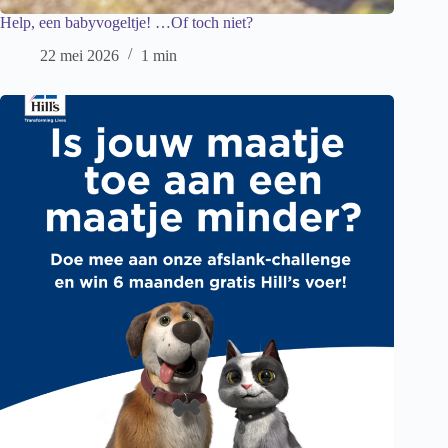
Help, een babyvogeltje! …Of toch niet?
22 mei 2026
1 min