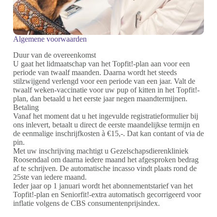
Algemene voorwaarden
Duur van de overeenkomst
U gaat het lidmaatschap van het Topfit!-plan aan voor een
periode van twaalf maanden. Daarna wordt het steeds
stilzwijgend verlengd voor een periode van een jaar. Valt de
twaalf weken-vaccinatie voor uw pup of kitten in het Topfit!-
plan, dan betaald u het eerste jaar negen maandtermijnen.
Betaling
Vanaf het moment dat u het ingevulde registratieformulier bij
ons inlevert, betaalt u direct de eerste maandelijkse termijn en
de eenmalige inschrijfkosten à €15,-. Dat kan contant of via de
pin.
Met uw inschrijving machtigt u Gezelschapsdierenkliniek
Roosendaal om daarna iedere maand het afgesproken bedrag
af te schrijven. De automatische incasso vindt plaats rond de
25ste van iedere maand.
Ieder jaar op 1 januari wordt het abonnementstarief van het
Topfit!-plan en Seniorfit!-extra automatisch gecorrigeerd voor
inflatie volgens de CBS consumentenprijsindex.